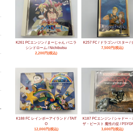
K261 PCエンジン / まーじゃん バニラ
K257 FC / ドラゴンバスター /
シンドローム / Nichibutsu
7,500円(税込)
2,200円(税込)
K188 FC レインボーアイランド / TAIT
K187 PCエンジン / シャドー
O
ザ・ビースト 魔性の掟 / PSYGN
12,000円(税込)
3,600円(税込)