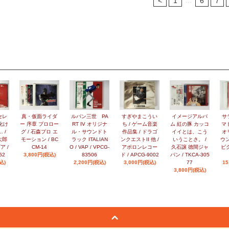
<
1
6
7
セレ
真・仮面ライダ
ルパン三世 PA
すぎやまこうい
イメージアルバ
サ
化け
ー 序章 プロロー
RT IV オリジナ
ち / ゲーム音楽
ム 紅の豚 カッコ
マ
 /
グ / 石森プロ エ
ル・サウンドト
作品集 / ドラゴ
イイとは、こう
オ
太郎
モーション / BC
ラック ITALIAN
ンクエストII 他 /
いうことさ。 /
ウン
ア /
CM-14
O / VAP / VPCG-
アポロンレコー
久石譲 徳間ジャ
ビク
62
3,800円(税込)
83506
ド / APCG-9002
パン / TKCA-305
込)
2,200円(税込)
3,000円(税込)
77
15
3,800円(税込)