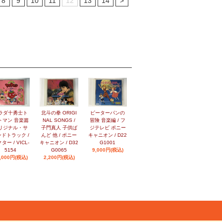
8
9
10
11
12
13
14
>
ラダ十勇士ト
北斗の拳 ORIGI
ピーターパンの
トマン 音楽篇
NAL SONGS /
冒険 音楽編 / フ
リジナル・サ
子門真人 子供ば
ジテレビ ポニー
ドトラック /
んど 他 / ポニー
キャニオン / D22
ター / VICL-
キャニオン / D32
G1001
5154
G0065
9,000円(税込)
,000円(税込)
2,200円(税込)