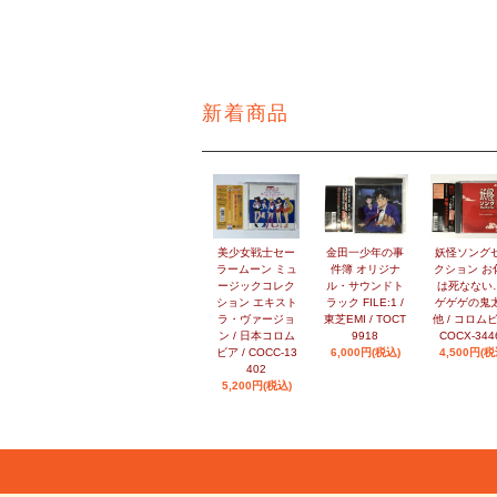
新着商品
美少女戦士セー
金田一少年の事
妖怪ソング
ラームーン ミュ
件簿 オリジナ
クション お
ージックコレク
ル・サウンドト
は死なない…
ション エキスト
ラック FILE:1 /
ゲゲゲの鬼
ラ・ヴァージョ
東芝EMI / TOCT
他 / コロムビ
ン / 日本コロム
9918
COCX-344
ビア / COCC-13
6,000円(税込)
4,500円(税
402
5,200円(税込)