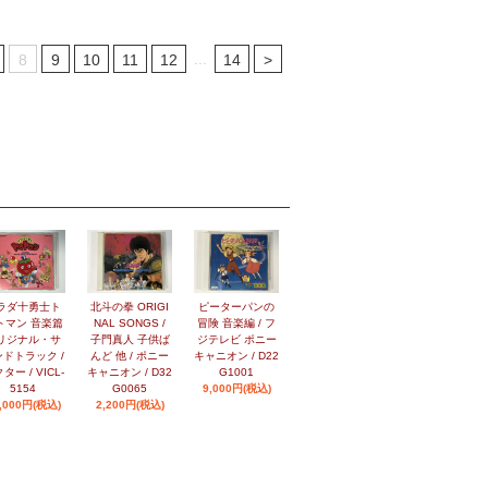
...
8
9
10
11
12
14
>
ラダ十勇士ト
北斗の拳 ORIGI
ピーターパンの
トマン 音楽篇
NAL SONGS /
冒険 音楽編 / フ
リジナル・サ
子門真人 子供ば
ジテレビ ポニー
ドトラック /
んど 他 / ポニー
キャニオン / D22
ター / VICL-
キャニオン / D32
G1001
5154
G0065
9,000円(税込)
,000円(税込)
2,200円(税込)