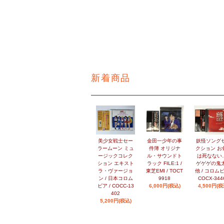
新着商品
美少女戦士セー
金田一少年の事
妖怪ソング
ラームーン ミュ
件簿 オリジナ
クション お
ージックコレク
ル・サウンドト
は死なない…
ション エキスト
ラック FILE:1 /
ゲゲゲの鬼
ラ・ヴァージョ
東芝EMI / TOCT
他 / コロムビ
ン / 日本コロム
9918
COCX-344
ビア / COCC-13
6,000円(税込)
4,500円(税
402
5,200円(税込)