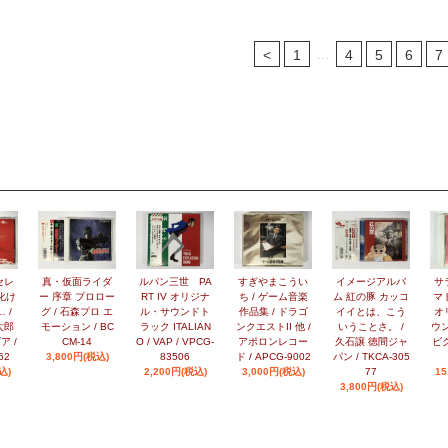
...
<
1
4
5
6
7
セレ
真・仮面ライダ
ルパン三世 PA
すぎやまこうい
イメージアルバ
サ
化け
ー 序章 プロロー
RT IV オリジナ
ち / ゲーム音楽
ム 紅の豚 カッコ
マ
 /
グ / 石森プロ エ
ル・サウンドト
作品集 / ドラゴ
イイとは、こう
オ
太郎
モーション / BC
ラック ITALIAN
ンクエストII 他 /
いうことさ。 /
ウン
ア /
CM-14
O / VAP / VPCG-
アポロンレコー
久石譲 徳間ジャ
ビク
62
3,800円(税込)
83506
ド / APCG-9002
パン / TKCA-305
込)
2,200円(税込)
3,000円(税込)
77
15
3,800円(税込)