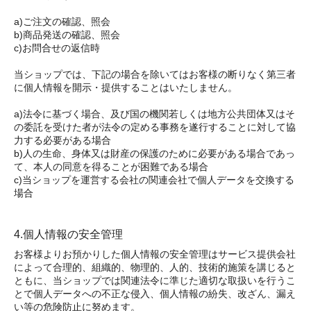
a)ご注文の確認、照会
b)商品発送の確認、照会
c)お問合せの返信時
当ショップでは、下記の場合を除いてはお客様の断りなく第三者
に個人情報を開示・提供することはいたしません。
a)法令に基づく場合、及び国の機関若しくは地方公共団体又はそ
の委託を受けた者が法令の定める事務を遂行することに対して協
力する必要がある場合
b)人の生命、身体又は財産の保護のために必要がある場合であっ
て、本人の同意を得ることが困難である場合
c)当ショップを運営する会社の関連会社で個人データを交換する
場合
4.個人情報の安全管理
お客様よりお預かりした個人情報の安全管理はサービス提供会社
によって合理的、組織的、物理的、人的、技術的施策を講じると
ともに、当ショップでは関連法令に準じた適切な取扱いを行うこ
とで個人データへの不正な侵入、個人情報の紛失、改ざん、漏え
い等の危険防止に努めます。