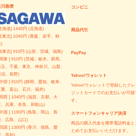
佐川急便
コンビニ
北海道] 1440円 (北海道)
商品代引
北東北] 1040円 (青森、岩手、秋
)
南東北] 910円 (山形、宮城、福島)
PayPay
 関東 ] 910円 (茨城、栃木、群馬、
埼玉、千葉、東京、神奈川、山梨、
新潟、長野)
Yahoo!ウォレット
 中部 ] 910円 (静岡、愛知、岐阜、
Yahoo!ウォレットで登録したクレ
三重、富山、石川、福井)
ジットカードでのお支払いが可能
 関西 ] 1040円 (滋賀、京都、大
す。
阪、兵庫、奈良、和歌山)
 中国 ] 1180円 (鳥取、岡山、島
スマートフォンキャリア決済
根、広島、山口)
商品の購入代金を携帯電話料金と
 四国 ] 1300円 (香川、徳島、愛
とめてお支払いいただけます。
媛、高知)