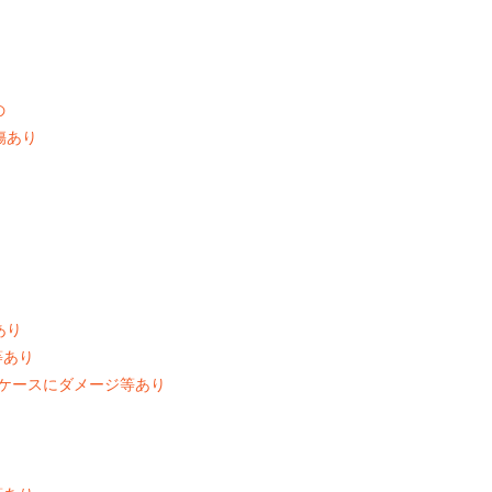
の
な傷あり
あり
等あり
れやケースにダメージ等あり