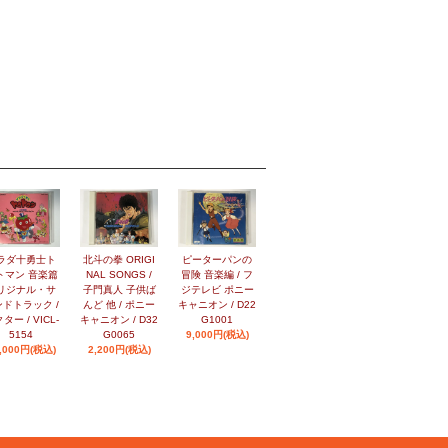
ラダ十勇士ト
北斗の拳 ORIGI
ピーターパンの
トマン 音楽篇
NAL SONGS /
冒険 音楽編 / フ
リジナル・サ
子門真人 子供ば
ジテレビ ポニー
ドトラック /
んど 他 / ポニー
キャニオン / D22
ター / VICL-
キャニオン / D32
G1001
5154
G0065
9,000円(税込)
,000円(税込)
2,200円(税込)