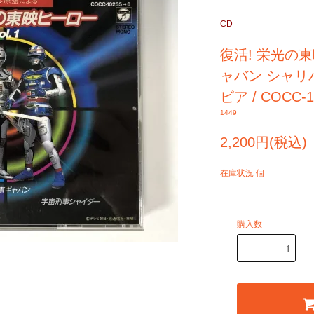
CD
復活! 栄光の東映
ャバン シャリ
ビア / COCC-
1449
2,200円(税込)
在庫状況 個
購入数