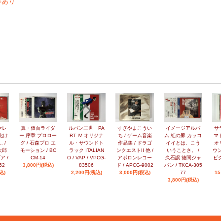
ジ等あり
セレ
真・仮面ライダ
ルパン三世 PA
すぎやまこうい
イメージアルバ
サ
化け
ー 序章 プロロー
RT IV オリジナ
ち / ゲーム音楽
ム 紅の豚 カッコ
マ
 /
グ / 石森プロ エ
ル・サウンドト
作品集 / ドラゴ
イイとは、こう
オ
太郎
モーション / BC
ラック ITALIAN
ンクエストII 他 /
いうことさ。 /
ウン
ア /
CM-14
O / VAP / VPCG-
アポロンレコー
久石譲 徳間ジャ
ビク
62
3,800円(税込)
83506
ド / APCG-9002
パン / TKCA-305
込)
2,200円(税込)
3,000円(税込)
77
15
3,800円(税込)