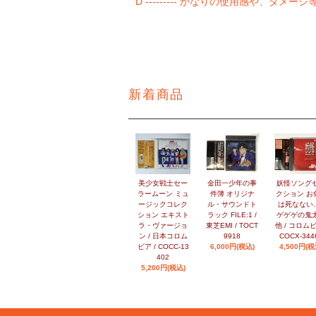
D --------- かなりの使用感や、ダメー
新着商品
美少女戦士セー
金田一少年の事
妖怪ソング
ラームーン ミュ
件簿 オリジナ
クション お
ージックコレク
ル・サウンドト
は死なない…
ション エキスト
ラック FILE:1 /
ゲゲゲの鬼
ラ・ヴァージョ
東芝EMI / TOCT
他 / コロムビ
ン / 日本コロム
9918
COCX-344
ビア / COCC-13
6,000円(税込)
4,500円(税
402
5,200円(税込)