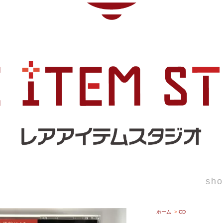
sho
ホーム
>
CD