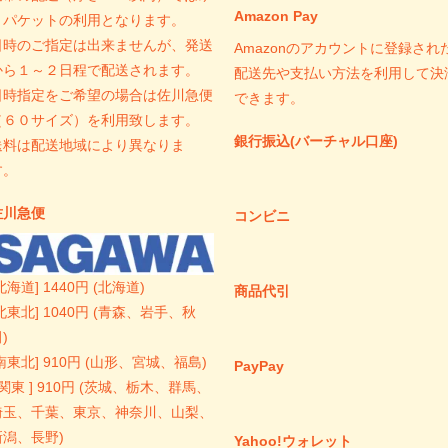
Amazon Pay
うパケットの利用となります。
日時のご指定は出来ませんが、発送
Amazonのアカウントに登録され
から１～２日程で配送されます。
配送先や支払い方法を利用して決
日時指定をご希望の場合は佐川急便
できます。
（６０サイズ）を利用致します。
銀行振込(バーチャル口座)
送料は配送地域により異なりま
す。
佐川急便
コンビニ
北海道] 1440円 (北海道)
商品代引
北東北] 1040円 (青森、岩手、秋
)
南東北] 910円 (山形、宮城、福島)
PayPay
 関東 ] 910円 (茨城、栃木、群馬、
埼玉、千葉、東京、神奈川、山梨、
新潟、長野)
Yahoo!ウォレット