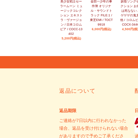
美少女戦士セー
金田一少年の事
妖怪ソング
ラームーン ミュ
件簿 オリジナ
クション お
ージックコレク
ル・サウンドト
は死なない…
ション エキスト
ラック FILE:1 /
ゲゲゲの鬼
ラ・ヴァージョ
東芝EMI / TOCT
他 / コロムビ
ン / 日本コロム
9918
COCX-344
ビア / COCC-13
6,000円(税込)
4,500円(税
402
5,200円(税込)
返品について
返品期限
ご連絡が7日以内に行われなかった
場合、返品を受け付けられない場合
がありますので予めご了承くださ