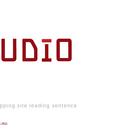
pping site leading sentence
ム雑誌