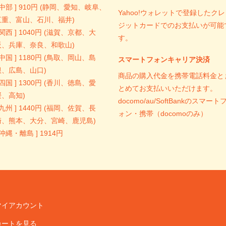
 中部 ] 910円 (静岡、愛知、岐阜、
Yahoo!ウォレットで登録したクレ
三重、富山、石川、福井)
ジットカードでのお支払いが可能
 関西 ] 1040円 (滋賀、京都、大
す。
阪、兵庫、奈良、和歌山)
 中国 ] 1180円 (鳥取、岡山、島
スマートフォンキャリア決済
根、広島、山口)
商品の購入代金を携帯電話料金と
 四国 ] 1300円 (香川、徳島、愛
とめてお支払いいただけます。
媛、高知)
docomo/au/SoftBankのスマート
 九州 ] 1440円 (福岡、佐賀、長
ォン・携帯（docomoのみ）
崎、熊本、大分、宮崎、鹿児島)
 沖縄・離島 ] 1914円
マイアカウント
カートを見る