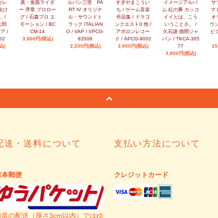
セレ
真・仮面ライダ
ルパン三世 PA
すぎやまこうい
イメージアルバ
サ
化け
ー 序章 プロロー
RT IV オリジナ
ち / ゲーム音楽
ム 紅の豚 カッコ
マ
 /
グ / 石森プロ エ
ル・サウンドト
作品集 / ドラゴ
イイとは、こう
オ
太郎
モーション / BC
ラック ITALIAN
ンクエストII 他 /
いうことさ。 /
ウン
ア /
CM-14
O / VAP / VPCG-
アポロンレコー
久石譲 徳間ジャ
ビク
62
3,800円(税込)
83506
ド / APCG-9002
パン / TKCA-305
込)
2,200円(税込)
3,000円(税込)
77
15
3,800円(税込)
配送・送料について
支払い方法について
日本郵便
クレジットカード
通常の配送（厚さ3cm以内）ではゆ