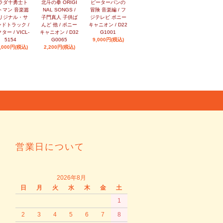
ラダ十勇士ト
北斗の拳 ORIGI
ピーターパンの
トマン 音楽篇
NAL SONGS /
冒険 音楽編 / フ
リジナル・サ
子門真人 子供ば
ジテレビ ポニー
ドトラック /
んど 他 / ポニー
キャニオン / D22
ター / VICL-
キャニオン / D32
G1001
5154
G0065
9,000円(税込)
,000円(税込)
2,200円(税込)
営業日について
2026年8月
日
月
火
水
木
金
土
1
2
3
4
5
6
7
8